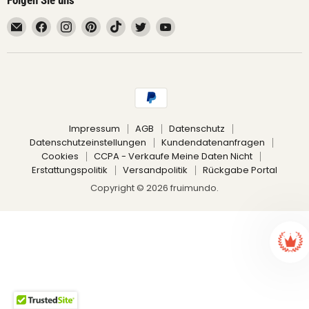
Email
Finden
Finden
Finden
Finden
Finden
Finden
fruimundo
Sie
Sie
Sie
Sie
Sie
Sie
uns
uns
uns
uns
uns
uns
auf
auf
auf
auf
auf
auf
Facebook
Instagram
Pinterest
TikTok
Twitter
YouTube
Impressum
AGB
Datenschutz
Datenschutzeinstellungen
Kundendatenanfragen
Cookies
CCPA - Verkaufe Meine Daten Nicht
Erstattungspolitik
Versandpolitik
Rückgabe Portal
Copyright © 2026 fruimundo.