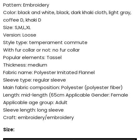
Pattern: Embroidery
Color: black and white, black, dark khaki cloth, light gray,
coffee D, khaki D
Size: S,M,L,XL
Version: Loose
Style type: temperament commute
With fur collar or not: no fur collar
Popular elements: Tassel
Thickness: medium
Fabric name: Polyester Imitated Flannel
Sleeve type: regular sleeve
Main fabric composition: Polyester (polyester fiber)
Length: mid-length (65cm
Applicable Gender: Female
Applicable age group: Adult
Sleeve length: long sleeve
Craft: embroidery/embroidery
Size: