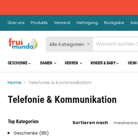
Über uns
Produkte
Versand
Verfolgung
Rückgabe
Sal
Alle Kategorien
GESCHENKE
DAMEN
HERREN
KINDER & BABY
HEIM 
Home
Telefonie & Kommunikation
Telefonie & Kommunikation
Top Kategorien
Sortieren nach
Geschenke (86)