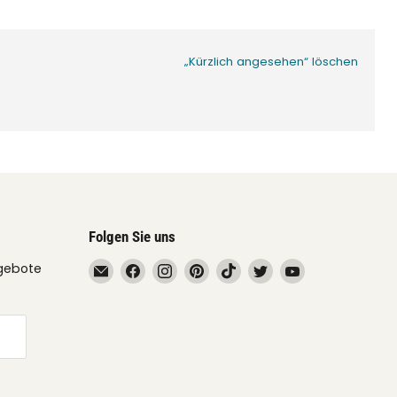
„Kürzlich angesehen“ löschen
Folgen Sie uns
Email
Finden
Finden
Finden
Finden
Finden
Finden
gebote
fruimundo
Sie
Sie
Sie
Sie
Sie
Sie
uns
uns
uns
uns
uns
uns
auf
auf
auf
auf
auf
auf
Facebook
Instagram
Pinterest
TikTok
Twitter
YouTube