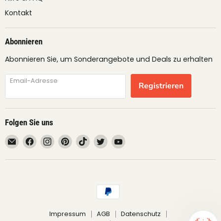
Kontakt
Abonnieren
Abonnieren Sie, um Sonderangebote und Deals zu erhalten
Email-Adresse
Registrieren
Folgen Sie uns
Email
Finden
Finden
Finden
Finden
Finden
Finden
fruimundo
Sie
Sie
Sie
Sie
Sie
Sie
uns
uns
uns
uns
uns
uns
auf
auf
auf
auf
auf
auf
Facebook
Instagram
Pinterest
TikTok
Twitter
YouTube
Impressum
AGB
Datenschutz