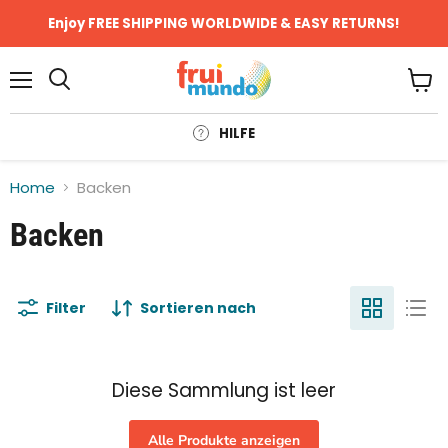
Enjoy FREE SHIPPING WORLDWIDE & EASY RETURNS!
Menü
Ware
anze
HILFE
Home
Backen
Backen
Filter
Sortieren nach
Diese Sammlung ist leer
Alle Produkte anzeigen