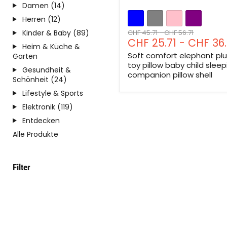
Damen (14)
Herren (12)
Ursprünglicher
Ursprünglicher
Kinder & Baby (89)
CHF 45.71
-
CHF 56.71
CHF 25.71
-
CHF 36.
Preis
Preis
Heim & Küche &
Soft comfort elephant pl
Garten
toy pillow baby child sleep
Gesundheit &
companion pillow shell
Schönheit (24)
Lifestyle & Sports
Elektronik (119)
Entdecken
Alle Produkte
Filter