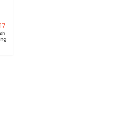
17
ush
ing