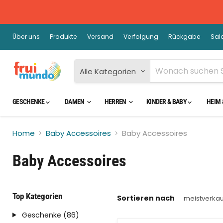
Über uns
Produkte
Versand
Verfolgung
Rückgabe
Sal
Alle Kategorien
GESCHENKE
DAMEN
HERREN
KINDER & BABY
HEIM 
Home
Baby Accessoires
Baby Accessoires
Baby Accessoires
Top Kategorien
Sortieren nach
Geschenke (86)
Sparen Sie bis zu
36
%