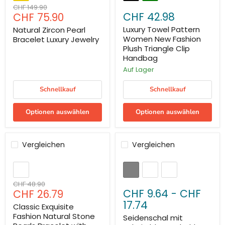
Ursprünglicher
CHF 149.90
Aktueller
CHF 42.98
CHF 75.90
Preis
Preis
Luxury Towel Pattern
Natural Zircon Pearl
Women New Fashion
Bracelet Luxury Jewelry
Plush Triangle Clip
Handbag
Auf Lager
Schnellkauf
Schnellkauf
Optionen auswählen
Optionen auswählen
Vergleichen
Vergleichen
Sparen Sie
45
%
Ursprünglicher
CHF 48.90
Aktueller
CHF 9.64
-
CHF
CHF 26.79
Preis
Preis
17.74
Classic Exquisite
Fashion Natural Stone
Seidenschal mit