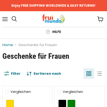
Enjoy FREE SHIPPING WORLDWIDE & EASY RETURNS!
Menü
Ware
anze
HILFE
Home
Geschenke für Frauen
Geschenke für Frauen
Filter
Sortieren nach
Vergleichen
Vergleichen
Sparen Sie
49
%