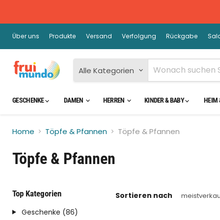
Über uns
Produkte
Versand
Verfolgung
Rückgabe
Sal
Alle Kategorien
GESCHENKE
DAMEN
HERREN
KINDER & BABY
HEIM 
Home
Töpfe & Pfannen
Töpfe & Pfannen
Töpfe & Pfannen
Top Kategorien
Sortieren nach
Geschenke (86)