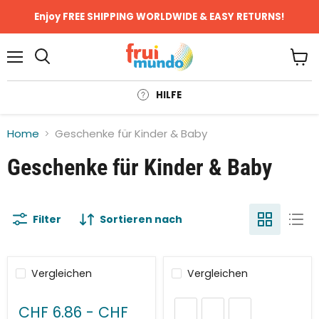
Enjoy FREE SHIPPING WORLDWIDE & EASY RETURNS!
Menü
Ware
anze
HILFE
Home
Geschenke für Kinder & Baby
Geschenke für Kinder & Baby
Filter
Sortieren nach
Vergleichen
Vergleichen
CHF 6.86
-
CHF