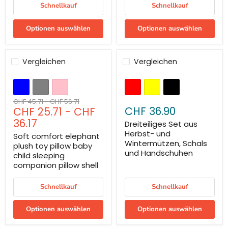
Schnellkauf
Schnellkauf
Optionen auswählen
Optionen auswählen
Vergleichen
Vergleichen
Sparen Sie bis zu
36
%
Ursprünglicher
Ursprünglicher
CHF 45.71
-
CHF 56.71
CHF 36.90
CHF 25.71
-
CHF
Preis
Preis
36.17
Dreiteiliges Set aus
Herbst- und
Soft comfort elephant
Wintermützen, Schals
plush toy pillow baby
und Handschuhen
child sleeping
companion pillow shell
Schnellkauf
Schnellkauf
Optionen auswählen
Optionen auswählen