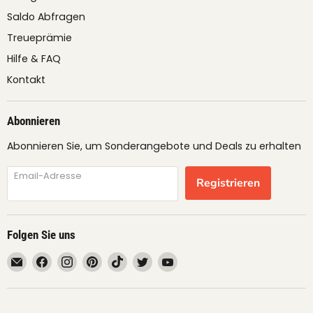
Saldo Abfragen
Treueprämie
Hilfe & FAQ
Kontakt
Abonnieren
Abonnieren Sie, um Sonderangebote und Deals zu erhalten
Email-Adresse
Registrieren
Folgen Sie uns
Email
Finden
Finden
Finden
Finden
Finden
Finden
fruimundo
Sie
Sie
Sie
Sie
Sie
Sie
uns
uns
uns
uns
uns
uns
auf
auf
auf
auf
auf
auf