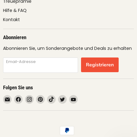
Treueprämie
Hilfe & FAQ
Kontakt
Abonnieren
Abonnieren Sie, um Sonderangebote und Deals zu erhalten
Email-Adresse
Registrieren
Folgen Sie uns
Email
Finden
Finden
Finden
Finden
Finden
Finden
fruimundo
Sie
Sie
Sie
Sie
Sie
Sie
uns
uns
uns
uns
uns
uns
auf
auf
auf
auf
auf
auf
Facebook
Instagram
Pinterest
TikTok
Twitter
YouTube