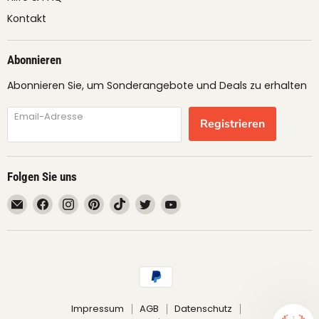
Kontakt
Abonnieren
Abonnieren Sie, um Sonderangebote und Deals zu erhalten
Email-Adresse
Registrieren
Folgen Sie uns
Email
Finden
Finden
Finden
Finden
Finden
Finden
fruimundo
Sie
Sie
Sie
Sie
Sie
Sie
uns
uns
uns
uns
uns
uns
auf
auf
auf
auf
auf
auf
Facebook
Instagram
Pinterest
TikTok
Twitter
YouTube
Impressum
AGB
Datenschutz