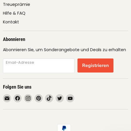
Treueprämie
Hilfe & FAQ
Kontakt
Abonnieren
Abonnieren Sie, um Sonderangebote und Deals zu erhalten
Email-Adresse
Registrieren
Folgen Sie uns
Email
Finden
Finden
Finden
Finden
Finden
Finden
fruimundo
Sie
Sie
Sie
Sie
Sie
Sie
uns
uns
uns
uns
uns
uns
auf
auf
auf
auf
auf
auf
Facebook
Instagram
Pinterest
TikTok
Twitter
YouTube