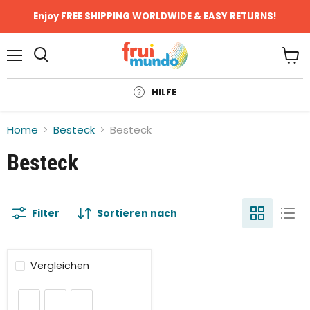
Enjoy FREE SHIPPING WORLDWIDE & EASY RETURNS!
Menü
Ware
anze
HILFE
Home
Besteck
Besteck
Besteck
Filter
Sortieren nach
Vergleichen