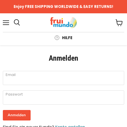
Enjoy FREE SHIPPING WORLDWIDE & EASY RETURNS!
Menü
Ware
anze
HILFE
Anmelden
Email
Passwort
Anmelden
Sind Sie ein neuer Kunde?
Konto erstellen