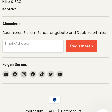
Hilfe & FAQ
Kontakt
Abonnieren
Abonnieren Sie, um Sonderangebote und Deals zu erhalten
Email-Adresse
Registrieren
Folgen Sie uns
Email
Finden
Finden
Finden
Finden
Finden
Finden
fruimundo
Sie
Sie
Sie
Sie
Sie
Sie
uns
uns
uns
uns
uns
uns
auf
auf
auf
auf
auf
auf
Facebook
Instagram
Pinterest
TikTok
Twitter
YouTube
Impressum
AGB
Datenschutz