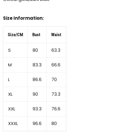
Size Information:
Size/CM
Bust
Waist
S
80
63.3
M
83.3
66.6
L
86.6
70
XL
90
73.3
XXL
93.3
76.6
XXXL
96.6
80