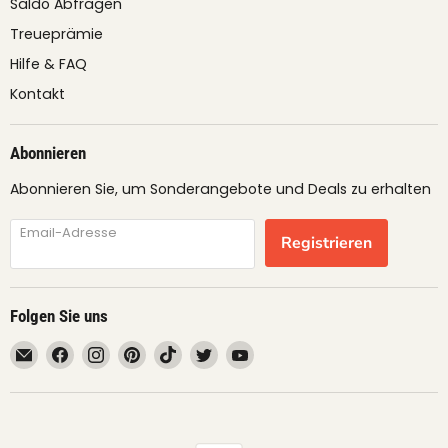
Saldo Abfragen
Treueprämie
Hilfe & FAQ
Kontakt
Abonnieren
Abonnieren Sie, um Sonderangebote und Deals zu erhalten
Email-Adresse
Registrieren
Folgen Sie uns
Email
Finden
Finden
Finden
Finden
Finden
Finden
fruimundo
Sie
Sie
Sie
Sie
Sie
Sie
uns
uns
uns
uns
uns
uns
auf
auf
auf
auf
auf
auf
Facebook
Instagram
Pinterest
TikTok
Twitter
YouTube