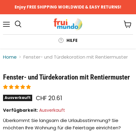
Enjoy FREE SHIPPING WORLDWIDE & EASY RETURNS!
Menü
Ware
anze
HILFE
Home
Fenster- und Türdekoration mit Rentiermuster
Klicken oder scrollen, um zu Zoomen
Fenster- und Türdekoration mit Rentiermuster
CHF 20.61
Ausverkauft
Verfügbarkeit:
Ausverkauft
Überkommt Sie langsam die Urlaubsstimmung? Sie
möchten Ihre Wohnung für die Feiertage einrichten?