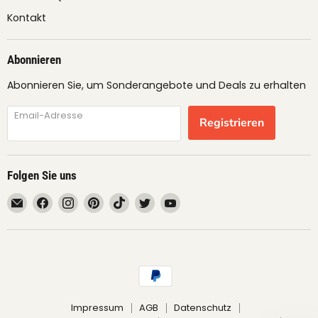
Kontakt
Abonnieren
Abonnieren Sie, um Sonderangebote und Deals zu erhalten
Email-Adresse
Registrieren
Folgen Sie uns
Email
Finden
Finden
Finden
Finden
Finden
Finden
fruimundo
Sie
Sie
Sie
Sie
Sie
Sie
uns
uns
uns
uns
uns
uns
auf
auf
auf
auf
auf
auf
Facebook
Instagram
Pinterest
TikTok
Twitter
YouTube
Impressum
AGB
Datenschutz