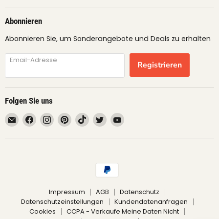
Abonnieren
Abonnieren Sie, um Sonderangebote und Deals zu erhalten
Email-Adresse
Registrieren
Folgen Sie uns
Email
Finden
Finden
Finden
Finden
Finden
Finden
fruimundo
Sie
Sie
Sie
Sie
Sie
Sie
uns
uns
uns
uns
uns
uns
auf
auf
auf
auf
auf
auf
Facebook
Instagram
Pinterest
TikTok
Twitter
YouTube
Impressum
AGB
Datenschutz
Datenschutzeinstellungen
Kundendatenanfragen
Cookies
CCPA - Verkaufe Meine Daten Nicht