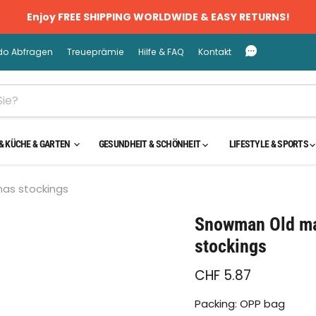
Enjoy FREE SHIPPING WORLDWIDE & EASY RETURNS!
do Abfragen
Treueprämie
Hilfe & FAQ
Kontakt
& KÜCHE & GARTEN
GESUNDHEIT & SCHÖNHEIT
LIFESTYLE & SPORTS
as stockings
cken oder scrollen, um zu Zoomen
Snowman Old man
stockings
CHF 5.87
Packing: OPP bag