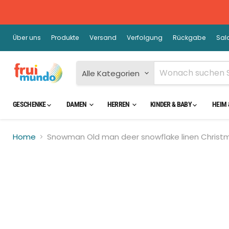
Über uns
Produkte
Versand
Verfolgung
Rückgabe
Sal
Alle Kategorien
GESCHENKE
DAMEN
HERREN
KINDER & BABY
HEIM 
Home
Snowman Old man deer snowflake linen Christm
Kli