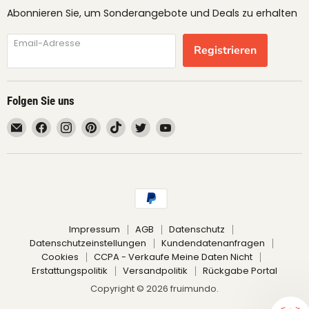
Abonnieren Sie, um Sonderangebote und Deals zu erhalten
Email-Adresse
Registrieren
Folgen Sie uns
Email
Finden
Finden
Finden
Finden
Finden
Finden
fruimundo
Sie
Sie
Sie
Sie
Sie
Sie
uns
uns
uns
uns
uns
uns
auf
auf
auf
auf
auf
auf
Facebook
Instagram
Pinterest
TikTok
Twitter
YouTube
Impressum
AGB
Datenschutz
Datenschutzeinstellungen
Kundendatenanfragen
Cookies
CCPA - Verkaufe Meine Daten Nicht
Erstattungspolitik
Versandpolitik
Rückgabe Portal
Copyright © 2026 fruimundo.