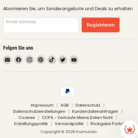
Abonnieren Sie, um Sonderangebote und Deals zu erhalten
Email-Adresse
Registrieren
Folgen Sie uns
Email
Finden
Finden
Finden
Finden
Finden
Finden
fruimundo
Sie
Sie
Sie
Sie
Sie
Sie
uns
uns
uns
uns
uns
uns
auf
auf
auf
auf
auf
auf
Facebook
Instagram
Pinterest
TikTok
Twitter
YouTube
Impressum
AGB
Datenschutz
Datenschutzeinstellungen
Kundendatenanfragen
Cookies
CCPA - Verkaufe Meine Daten Nicht
Erstattungspolitik
Versandpolitik
Rückgabe Portal
Copyright © 2026 fruimundo.