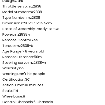
Design:Cars
Throttle servo:mz2838
Model Number:mz2838
Type Number:mz2838
Dimensions:29.5*17.5*15.5cm
State of Assembly:Ready-to-Go
Power:mz2838-n
Remote Control:Yes
Torque:mz2838-b
Age Range:> 8 years old
Remote Distance:50m
Steering servo:mz2838-m
Warranty:no
Warning:Don't hit people
Certification:3C
Action Time:30 minutes
Scale:1:14
Wheelbase:8
Control Channels:6 Channels