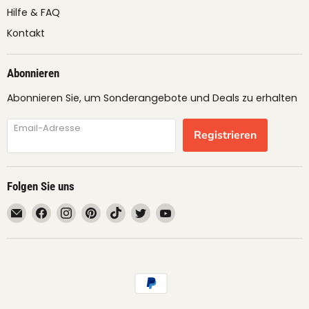
Hilfe & FAQ
Kontakt
Abonnieren
Abonnieren Sie, um Sonderangebote und Deals zu erhalten
Email-Adresse
Registrieren
Folgen Sie uns
Email
Finden
Finden
Finden
Finden
Finden
Finden
fruimundo
Sie
Sie
Sie
Sie
Sie
Sie
uns
uns
uns
uns
uns
uns
auf
auf
auf
auf
auf
auf
Facebook
Instagram
Pinterest
TikTok
Twitter
YouTube