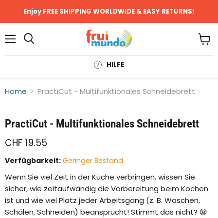
Enjoy FREE SHIPPING WORLDWIDE & EASY RETURNS!
Menü
Ware
anze
HILFE
Home
PractiCut - Multifunktionales Schneidebrett
Klicken oder scrollen, um zu Zoomen
PractiCut - Multifunktionales Schneidebrett
CHF 19.55
Verfügbarkeit:
Geringer Bestand
Wenn Sie viel Zeit in der Küche verbringen, wissen Sie
sicher, wie zeitaufwändig die Vorbereitung beim Kochen
ist und wie viel Platz jeder Arbeitsgang (z. B. Waschen,
Schälen, Schneiden) beansprucht! Stimmt das nicht? 😪