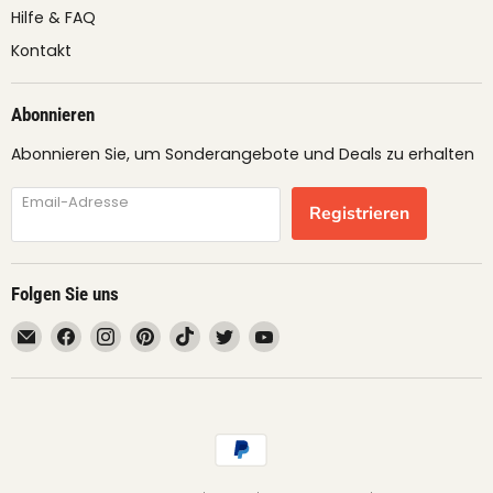
Hilfe & FAQ
Kontakt
Abonnieren
Abonnieren Sie, um Sonderangebote und Deals zu erhalten
Email-Adresse
Registrieren
Folgen Sie uns
Email
Finden
Finden
Finden
Finden
Finden
Finden
fruimundo
Sie
Sie
Sie
Sie
Sie
Sie
uns
uns
uns
uns
uns
uns
auf
auf
auf
auf
auf
auf
Facebook
Instagram
Pinterest
TikTok
Twitter
YouTube