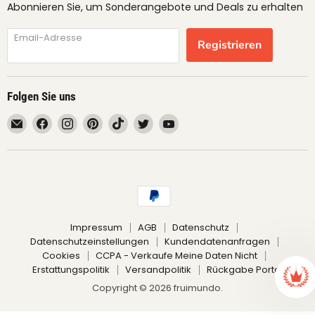
Abonnieren Sie, um Sonderangebote und Deals zu erhalten
Email-Adresse
Registrieren
Folgen Sie uns
Email
Finden
Finden
Finden
Finden
Finden
Finden
fruimundo
Sie
Sie
Sie
Sie
Sie
Sie
uns
uns
uns
uns
uns
uns
auf
auf
auf
auf
auf
auf
Facebook
Instagram
Pinterest
TikTok
Twitter
YouTube
Impressum
AGB
Datenschutz
Datenschutzeinstellungen
Kundendatenanfragen
Cookies
CCPA - Verkaufe Meine Daten Nicht
Erstattungspolitik
Versandpolitik
Rückgabe Portal
Copyright © 2026 fruimundo.