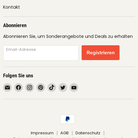
Kontakt
Abonnieren
Abonnieren Sie, um Sonderangebote und Deals zu erhalten
Email-Adresse
Registrieren
Folgen Sie uns
Email
Finden
Finden
Finden
Finden
Finden
Finden
fruimundo
Sie
Sie
Sie
Sie
Sie
Sie
uns
uns
uns
uns
uns
uns
auf
auf
auf
auf
auf
auf
Facebook
Instagram
Pinterest
TikTok
Twitter
YouTube
Impressum
AGB
Datenschutz