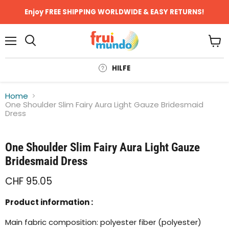
Enjoy FREE SHIPPING WORLDWIDE & EASY RETURNS!
Menü
Ware
anze
HILFE
Home
One Shoulder Slim Fairy Aura Light Gauze Bridesmaid
Dress
Klicken oder scrollen, um zu Zoomen
One Shoulder Slim Fairy Aura Light Gauze
Bridesmaid Dress
CHF 95.05
Product information :
Main fabric composition: polyester fiber (polyester)