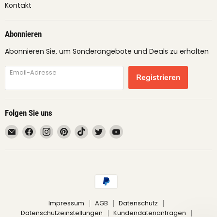
Kontakt
Abonnieren
Abonnieren Sie, um Sonderangebote und Deals zu erhalten
Email-Adresse
Registrieren
Folgen Sie uns
Email
Finden
Finden
Finden
Finden
Finden
Finden
fruimundo
Sie
Sie
Sie
Sie
Sie
Sie
uns
uns
uns
uns
uns
uns
auf
auf
auf
auf
auf
auf
Facebook
Instagram
Pinterest
TikTok
Twitter
YouTube
Impressum
AGB
Datenschutz
Datenschutzeinstellungen
Kundendatenanfragen