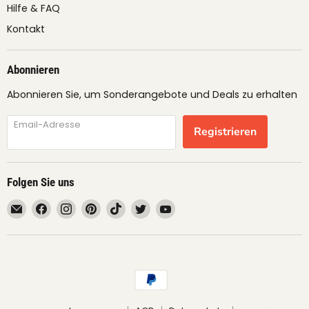
Hilfe & FAQ
Kontakt
Abonnieren
Abonnieren Sie, um Sonderangebote und Deals zu erhalten
Email-Adresse
Registrieren
Folgen Sie uns
Email
Finden
Finden
Finden
Finden
Finden
Finden
fruimundo
Sie
Sie
Sie
Sie
Sie
Sie
uns
uns
uns
uns
uns
uns
auf
auf
auf
auf
auf
auf
Facebook
Instagram
Pinterest
TikTok
Twitter
YouTube