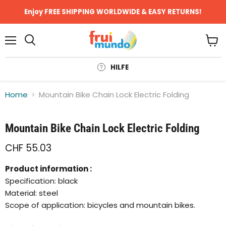
Enjoy FREE SHIPPING WORLDWIDE & EASY RETURNS!
Menü
Ware
anze
HILFE
Home
Mountain Bike Chain Lock Electric Folding
Klicken oder scrollen, um zu Zoomen
Mountain Bike Chain Lock Electric Folding
CHF 55.03
Product information :
Specification: black
Material: steel
Scope of application: bicycles and mountain bikes.