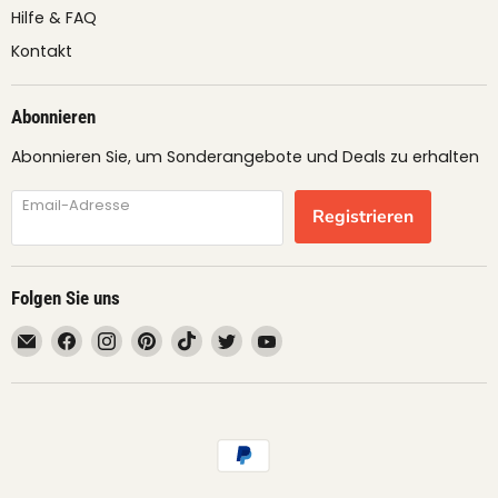
Hilfe & FAQ
Kontakt
Abonnieren
Abonnieren Sie, um Sonderangebote und Deals zu erhalten
Email-Adresse
Registrieren
Folgen Sie uns
Email
Finden
Finden
Finden
Finden
Finden
Finden
fruimundo
Sie
Sie
Sie
Sie
Sie
Sie
uns
uns
uns
uns
uns
uns
auf
auf
auf
auf
auf
auf
Facebook
Instagram
Pinterest
TikTok
Twitter
YouTube