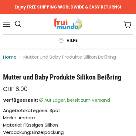
Enjoy FREE SHIPPING WORLDWIDE & EASY RETURNS!
Menü
Ware
anze
HILFE
Home
Mutter und Baby Produkte Silikon Beißring
Klicken oder scrollen, um zu Zoomen
Mutter und Baby Produkte Silikon Beißring
CHF 6.00
Verfügbarkeit:
auf Lager, bereit zum Versand
Angebotskategorie: Spot
Marke: Andere
Material: Flüssiges Silikon
Verpackung: Einzelpackung