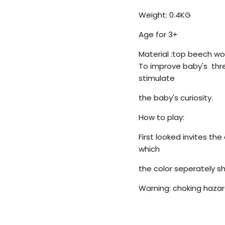
Weight: 0.4KG
Age for 3+
Material :top beech wo
To improve baby's thre
stimulate
the baby's curiosity.
How to play:
First looked invites th
which
the color seperately s
Warning: choking hazard