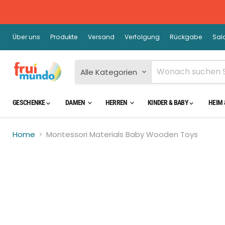
Über uns
Produkte
Versand
Verfolgung
Rückgabe
Sal
Alle Kategorien
GESCHENKE
DAMEN
HERREN
KINDER & BABY
HEIM 
Home
Montessori Materials Baby Wooden Toys
Kli