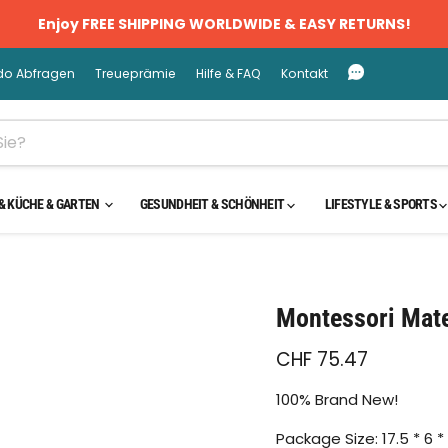
Enjoy FREE SHIPPING WORLDWIDE & EASY RETURNS!
do Abfragen
Treueprämie
Hilfe & FAQ
Kontakt
& KÜCHE & GARTEN
GESUNDHEIT & SCHÖNHEIT
LIFESTYLE & SPORTS
cken oder scrollen, um zu Zoomen
Montessori Mate
CHF 75.47
100% Brand New!
Package Size: 17.5 * 6 