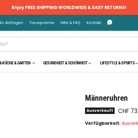
Enjoy FREE SHIPPING WORLDWIDE & EASY RETURNS!
do Abfragen
Treueprämie
Hilfe & FAQ
Kontakt
& KÜCHE & GARTEN
GESUNDHEIT & SCHÖNHEIT
LIFESTYLE & SPORTS
cken oder scrollen, um zu Zoomen
Männeruhren
CHF 73
Ausverkauft
Verfügbarkeit:
Ausver