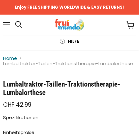
Enjoy FREE SHIPPING WORLDWIDE & EASY RETURNS!
Menü
Ware
anze
HILFE
Home
Lumbaltraktor-Taillen-Traktionstherapie-Lumbalorthese
Klicken oder scrollen, um zu Zoomen
Lumbaltraktor-Taillen-Traktionstherapie-
Lumbalorthese
CHF 42.99
Spezifikationen:
Einheitsgröße