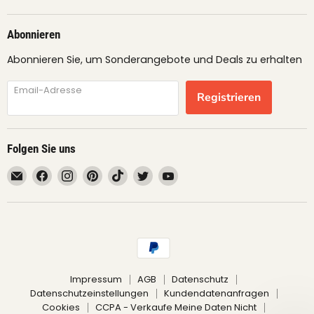
Abonnieren
Abonnieren Sie, um Sonderangebote und Deals zu erhalten
Email-Adresse
Registrieren
Folgen Sie uns
Email
Finden
Finden
Finden
Finden
Finden
Finden
fruimundo
Sie
Sie
Sie
Sie
Sie
Sie
uns
uns
uns
uns
uns
uns
auf
auf
auf
auf
auf
auf
Facebook
Instagram
Pinterest
TikTok
Twitter
YouTube
Impressum
AGB
Datenschutz
Datenschutzeinstellungen
Kundendatenanfragen
Cookies
CCPA - Verkaufe Meine Daten Nicht