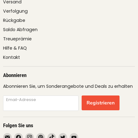
Versand
Verfolgung
Rückgabe
Saldo Abfragen
Treueprämie
Hilfe & FAQ
Kontakt
Abonnieren
Abonnieren Sie, um Sonderangebote und Deals zu erhalten
Email-Adresse
Registrieren
Folgen Sie uns
Email
Finden
Finden
Finden
Finden
Finden
Finden