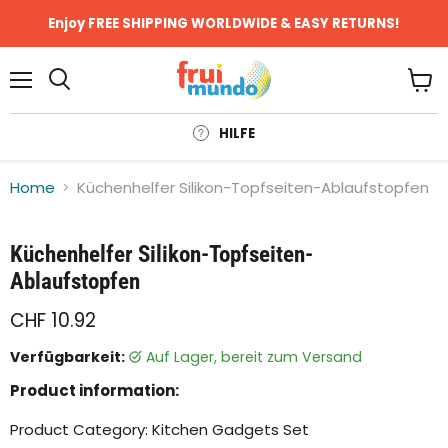
Enjoy FREE SHIPPING WORLDWIDE & EASY RETURNS!
Menü
Ware
anze
HILFE
Home
Küchenhelfer Silikon-Topfseiten-Ablaufstopfen
Klicken oder scrollen, um zu Zoomen
Küchenhelfer Silikon-Topfseiten-
Ablaufstopfen
CHF 10.92
Verfügbarkeit:
auf Lager, bereit zum Versand
Product information:
Product Category: Kitchen Gadgets Set