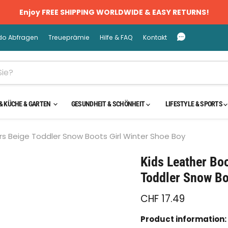
Enjoy FREE SHIPPING WORLDWIDE & EASY RETURNS!
do Abfragen
Treueprämie
Hilfe & FAQ
Kontakt
& KÜCHE & GARTEN
GESUNDHEIT & SCHÖNHEIT
LIFESTYLE & SPORTS
rs Beige Toddler Snow Boots Girl Winter Shoe Boy
cken oder scrollen, um zu Zoomen
Kids Leather Bo
Toddler Snow Bo
CHF 17.49
Product information: