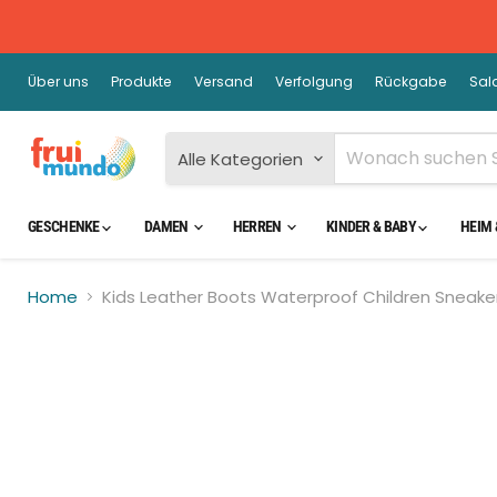
Über uns
Produkte
Versand
Verfolgung
Rückgabe
Sal
Alle Kategorien
GESCHENKE
DAMEN
HERREN
KINDER & BABY
HEIM 
Home
Kids Leather Boots Waterproof Children Sneake
Kli