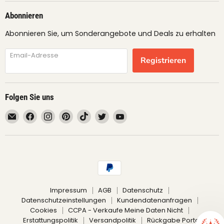
Abonnieren
Abonnieren Sie, um Sonderangebote und Deals zu erhalten
Email-Adresse
Registrieren
Folgen Sie uns
Email
Finden
Finden
Finden
Finden
Finden
Finden
fruimundo
Sie
Sie
Sie
Sie
Sie
Sie
uns
uns
uns
uns
uns
uns
auf
auf
auf
auf
auf
auf
Facebook
Instagram
Pinterest
TikTok
Twitter
YouTube
Impressum
AGB
Datenschutz
Datenschutzeinstellungen
Kundendatenanfragen
Cookies
CCPA - Verkaufe Meine Daten Nicht
Erstattungspolitik
Versandpolitik
Rückgabe Portal