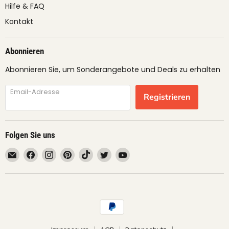
Hilfe & FAQ
Kontakt
Abonnieren
Abonnieren Sie, um Sonderangebote und Deals zu erhalten
Email-Adresse
Registrieren
Folgen Sie uns
Email
Finden
Finden
Finden
Finden
Finden
Finden
fruimundo
Sie
Sie
Sie
Sie
Sie
Sie
uns
uns
uns
uns
uns
uns
auf
auf
auf
auf
auf
auf
Facebook
Instagram
Pinterest
TikTok
Twitter
YouTube