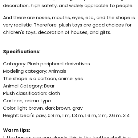
decoration, high safety, and widely applicable to people.
And there are noses, mouths, eyes, etc., and the shape is
very realistic. Therefore, plush toys are good choices for
children's toys, decoration of houses, and gifts.
Specifications:
Category: Plush peripheral derivatives
Modeling category: Animals
The shape is a cartoon, anime: yes
Animal Category: Bear
Plush classification: cloth
Cartoon, anime type
Color: light brown, dark brown, gray
Height: bear's paw, 0.8 m, 1 m, 1.3 m, 1.6 m, 2 m, 2.6 m, 3.4
Warm tips:
1, the buyers can see clearly, this is the leather shell, is a