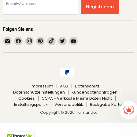
Email-Adresse
Registrieren
Folgen Sie uns
Email
Finden
Finden
Finden
Finden
Finden
Finden
fruimundo
Sie
Sie
Sie
Sie
Sie
Sie
uns
uns
uns
uns
uns
uns
auf
auf
auf
auf
auf
auf
Facebook
Instagram
Pinterest
TikTok
Twitter
YouTube
Impressum
AGB
Datenschutz
Datenschutzeinstellungen
Kundendatenanfragen
Cookies
CCPA - Verkaufe Meine Daten Nicht
Erstattungspolitik
Versandpolitik
Rückgabe Portal
Copyright © 2026 fruimundo.