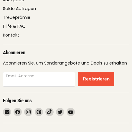
Saldo Abfragen
Treueprämie
Hilfe & FAQ
Kontakt
Abonnieren
Abonnieren Sie, um Sonderangebote und Deals zu erhalten
Email-Adresse
Registrieren
Folgen Sie uns
Email
Finden
Finden
Finden
Finden
Finden
Finden
fruimundo
Sie
Sie
Sie
Sie
Sie
Sie
uns
uns
uns
uns
uns
uns
auf
auf
auf
auf
auf
auf