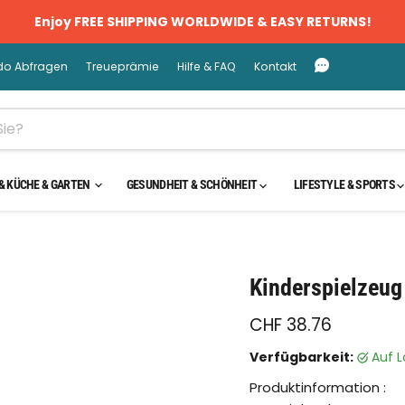
Enjoy FREE SHIPPING WORLDWIDE & EASY RETURNS!
do Abfragen
Treueprämie
Hilfe & FAQ
Kontakt
& KÜCHE & GARTEN
GESUNDHEIT & SCHÖNHEIT
LIFESTYLE & SPORTS
cken oder scrollen, um zu Zoomen
Kinderspielzeug
CHF 38.76
Verfügbarkeit:
auf
Produktinformation :