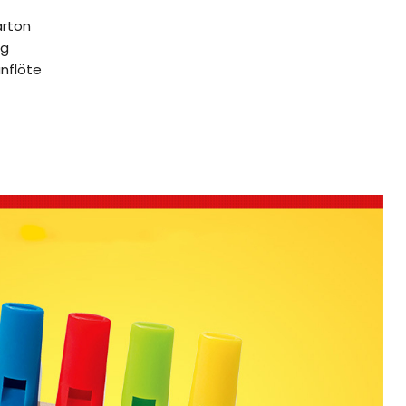
arton
ug
nflöte