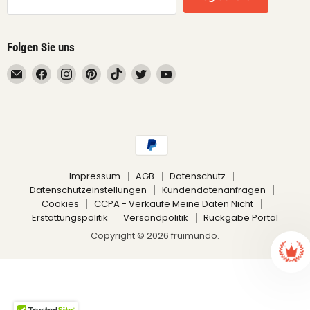
Folgen Sie uns
Email
Finden
Finden
Finden
Finden
Finden
Finden
fruimundo
Sie
Sie
Sie
Sie
Sie
Sie
uns
uns
uns
uns
uns
uns
auf
auf
auf
auf
auf
auf
Facebook
Instagram
Pinterest
TikTok
Twitter
YouTube
Impressum
AGB
Datenschutz
Datenschutzeinstellungen
Kundendatenanfragen
Cookies
CCPA - Verkaufe Meine Daten Nicht
Erstattungspolitik
Versandpolitik
Rückgabe Portal
Copyright © 2026 fruimundo.