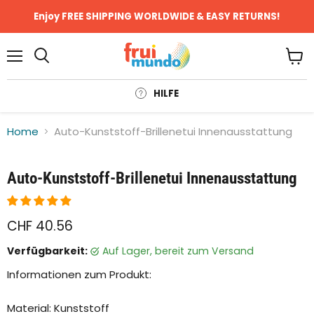
Enjoy FREE SHIPPING WORLDWIDE & EASY RETURNS!
Menü
Ware
anze
HILFE
Home
Auto-Kunststoff-Brillenetui Innenausstattung
Klicken oder scrollen, um zu Zoomen
Auto-Kunststoff-Brillenetui Innenausstattung
CHF 40.56
Verfügbarkeit:
auf Lager, bereit zum Versand
Informationen zum Produkt:
Material: Kunststoff