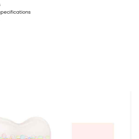
s
specifications
%