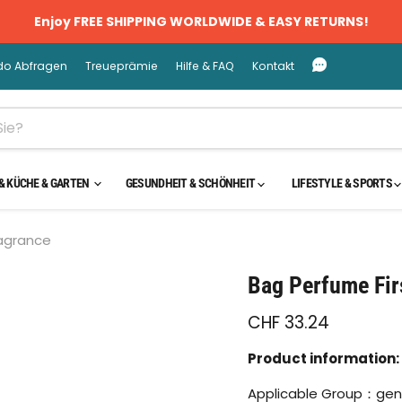
Enjoy FREE SHIPPING WORLDWIDE & EASY RETURNS!
do Abfragen
Treueprämie
Hilfe & FAQ
Kontakt
& KÜCHE & GARTEN
GESUNDHEIT & SCHÖNHEIT
LIFESTYLE & SPORTS
ragrance
cken oder scrollen, um zu Zoomen
Bag Perfume Fir
CHF 33.24
Product information:
Applicable Group：gen