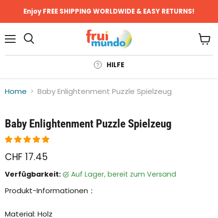
Enjoy FREE SHIPPING WORLDWIDE & EASY RETURNS!
Menü
Ware
anze
HILFE
Home
Baby Enlightenment Puzzle Spielzeug
Klicken oder scrollen, um zu Zoomen
Baby Enlightenment Puzzle Spielzeug
CHF 17.45
Verfügbarkeit:
auf Lager, bereit zum Versand
Produkt-Informationen：
Material: Holz