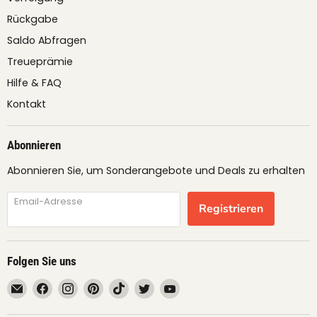
Rückgabe
Saldo Abfragen
Treueprämie
Hilfe & FAQ
Kontakt
Abonnieren
Abonnieren Sie, um Sonderangebote und Deals zu erhalten
Email-Adresse
Registrieren
Folgen Sie uns
Email
Finden
Finden
Finden
Finden
Finden
Finden
fruimundo
Sie
Sie
Sie
Sie
Sie
Sie
uns
uns
uns
uns
uns
uns