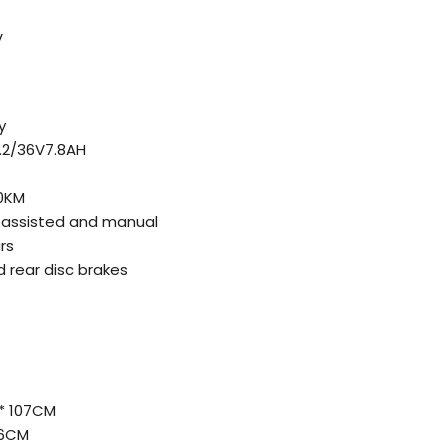
V
y
.2/36V7.8AH
30KM
, assisted and manual
rs
d rear disc brakes
 * 107CM
 56CM