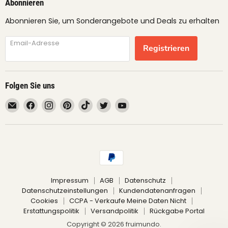
Abonnieren
Abonnieren Sie, um Sonderangebote und Deals zu erhalten
Email-Adresse
Registrieren
Folgen Sie uns
Email
Finden
Finden
Finden
Finden
Finden
Finden
fruimundo
Sie
Sie
Sie
Sie
Sie
Sie
uns
uns
uns
uns
uns
uns
auf
auf
auf
auf
auf
auf
Facebook
Instagram
Pinterest
TikTok
Twitter
YouTube
Impressum
AGB
Datenschutz
Datenschutzeinstellungen
Kundendatenanfragen
Cookies
CCPA - Verkaufe Meine Daten Nicht
Erstattungspolitik
Versandpolitik
Rückgabe Portal
Copyright © 2026 fruimundo.