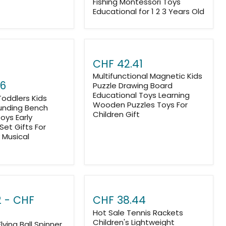
Fishing Montessori Toys
Educational for 1 2 3 Years Old
CHF 42.41
Multifunctional Magnetic Kids
46
Puzzle Drawing Board
Educational Toys Learning
Toddlers Kids
Wooden Puzzles Toys For
nding Bench
Children Gift
oys Early
Set Gifts For
 Musical
2
-
CHF
CHF 38.44
Hot Sale Tennis Rackets
Children's Lightweight
lying Ball Spinner