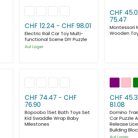
CHF 45.
75.47
CHF 12.24
-
CHF 98.01
Montessori 
Wooden To
Electric Rail Car Toy Multi-
functional Scene DIY Puzzle
Auf Lager
CHF 74.47
-
CHF
CHF 45.3
76.90
81.08
Bopoobo 1Set Bath Toys Set
Domino Trai
Kid Swaddle Wrap Baby
Car Puzzle 
Milestones
Release Lice
Building Blo
Auf Lager