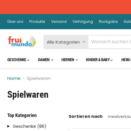
Über uns
Produkte
Versand
Verfolgung
Rückgabe
Sal
Alle Kategorien
GESCHENKE
DAMEN
HERREN
KINDER & BABY
HEIM 
Home
Spielwaren
Spielwaren
Top Kategorien
Sortieren nach
Geschenke (86)