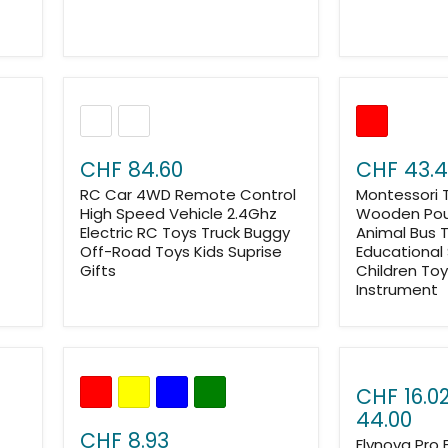
CHF 84.60
CHF 43.
RC Car 4WD Remote Control
Montessori 
High Speed Vehicle 2.4Ghz
Wooden Pou
Electric RC Toys Truck Buggy
Animal Bus T
Off-Road Toys Kids Suprise
Educational 
Gifts
Children Toy
Instrument
CHF 16.0
44.00
CHF 8.93
Flynova Pro F