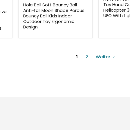
Toy Hand Co
Hole Ball Soft Bouncy Ball
Helicopter 3
Anti-fall Moon Shape Porous
tive
UFO With Lig
Bouncy Ball Kids Indoor
e
Outdoor Toy Ergonomic
Design
s
1
2
Weiter