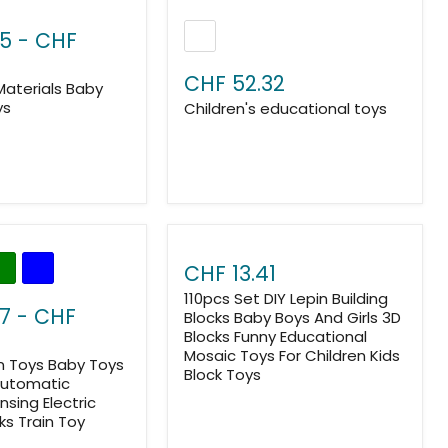
05
-
CHF
CHF 52.32
Materials Baby
ys
Children's educational toys
CHF 13.41
110pcs Set DIY Lepin Building
7
-
CHF
Blocks Baby Boys And Girls 3D
Blocks Funny Educational
Mosaic Toys For Children Kids
n Toys Baby Toys
Block Toys
Automatic
nsing Electric
cks Train Toy