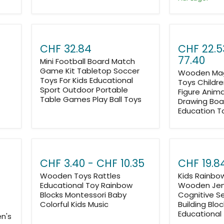
CHF 32.84
CHF 22.5
77.40
Mini Football Board Match
Game Kit Tabletop Soccer
Wooden Mag
Toys For Kids Educational
Toys Childre
Sport Outdoor Portable
Figure Anima
Table Games Play Ball Toys
Drawing Boa
Education To
CHF 3.40
-
CHF 10.35
CHF 19.8
Wooden Toys Rattles
Kids Rainbo
Educational Toy Rainbow
Wooden Jen
Blocks Montessori Baby
Cognitive S
Colorful Kids Music
Building Blo
Educational 
n's