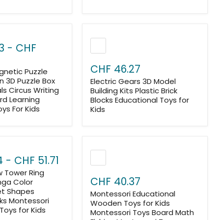
3
-
CHF
CHF 46.27
netic Puzzle
n 3D Puzzle Box
Electric Gears 3D Model
ls Circus Writing
Building Kits Plastic Brick
rd Learning
Blocks Educational Toys for
ys For Kids
Kids
4
-
CHF 51.71
w Tower Ring
CHF 40.37
ga Color
et Shapes
Montessori Educational
cks Montessori
Wooden Toys for Kids
Toys for Kids
Montessori Toys Board Math