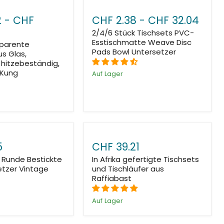
2
-
CHF
CHF 2.38
-
CHF 32.04
2/4/6 Stück Tischsets PVC-
Esstischmatte Weave Disc
sparente
Pads Bowl Untersetzer
s Glas,
 hitzebeständig,
 Kung
Auf Lager
5
CHF 39.21
z Runde Bestickte
In Afrika gefertigte Tischsets
etzer Vintage
und Tischläufer aus
Raffiabast
Auf Lager