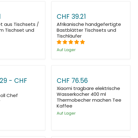
1
CHF 39.21
t aus Tischsets /
Afrikanische handgefertigte
em Tischset und
Bastblätter Tischsets und
Tischläufer
Auf Lager
.29
-
CHF
CHF 76.56
Xiaomi tragbare elektrische
Wasserkocher 400 ml
zoll Chef
Thermobecher machen Tee
r
Kaffee
Auf Lager