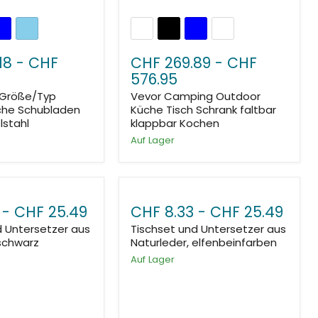
18
-
CHF
CHF 269.89
-
CHF
576.95
 Größe/Typ
Vevor Camping Outdoor
che Schubladen
Küche Tisch Schrank faltbar
lstahl
klappbar Kochen
Auf Lager
-
CHF 25.49
CHF 8.33
-
CHF 25.49
d Untersetzer aus
Tischset und Untersetzer aus
 schwarz
Naturleder, elfenbeinfarben
Auf Lager