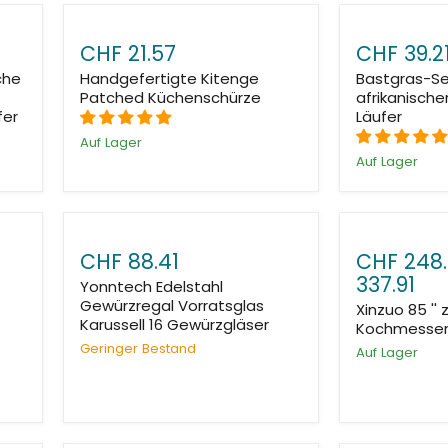
CHF 21.57
CHF 39.2
che
Handgefertigte Kitenge
Bastgras-Se
Patched Küchenschürze
afrikanisch
fer
Läufer
Auf Lager
Auf Lager
CHF 88.41
CHF 248
337.91
Yonntech Edelstahl
Gewürzregal Vorratsglas
Xinzuo 85 '' 
Karussell 16 Gewürzgläser
Kochmesse
Geringer Bestand
Auf Lager