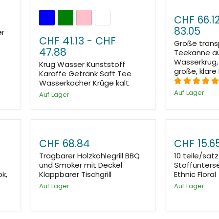
CHF 66.1
83.05
er
CHF 41.13
-
CHF
Große tran
47.88
Teekanne au
Wasserkrug,
Krug Wasser Kunststoff
große, klare
Karaffe Getränk Saft Tee
Wasserkocher Krüge kalt
Auf Lager
Auf Lager
CHF 68.84
CHF 15.6
Tragbarer Holzkohlegrill BBQ
10 teile/sat
und Smoker mit Deckel
Stoffunters
ok,
Klappbarer Tischgrill
Ethnic Floral
Auf Lager
Auf Lager