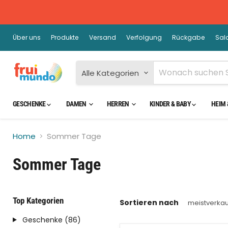
Über uns
Produkte
Versand
Verfolgung
Rückgabe
Sal
Alle Kategorien
GESCHENKE
DAMEN
HERREN
KINDER & BABY
HEIM 
Home
Sommer Tage
Sommer Tage
Top Kategorien
Sortieren nach
Geschenke (86)