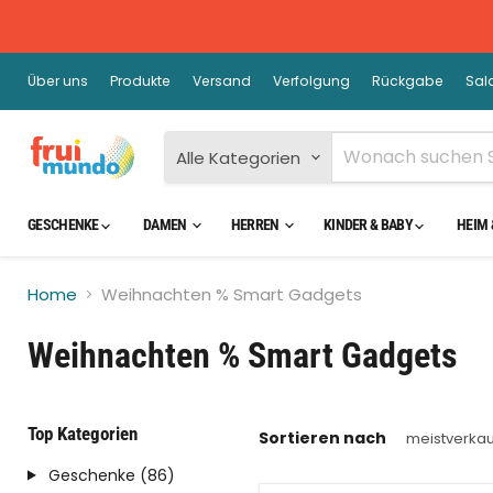
Über uns
Produkte
Versand
Verfolgung
Rückgabe
Sal
Alle Kategorien
GESCHENKE
DAMEN
HERREN
KINDER & BABY
HEIM 
Home
Weihnachten % Smart Gadgets
Weihnachten % Smart Gadgets
Top Kategorien
Sortieren nach
Geschenke (86)
Sparen Sie
64
%