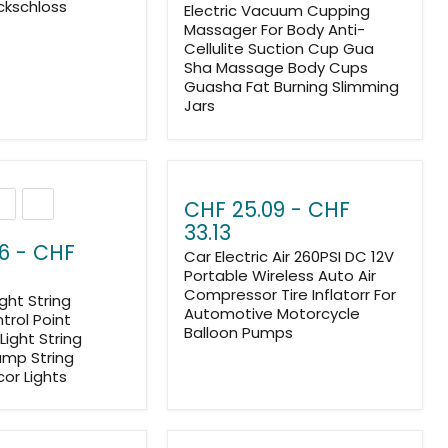
ckschloss
Electric Vacuum Cupping
Massager For Body Anti-
Cellulite Suction Cup Gua
Sha Massage Body Cups
Guasha Fat Burning Slimming
Jars
CHF 25.09
-
CHF
33.13
6
-
CHF
Car Electric Air 260PSI DC 12V
Portable Wireless Auto Air
Compressor Tire Inflatorr For
ght String
Automotive Motorcycle
rol Point
Balloon Pumps
Light String
Lamp String
or Lights