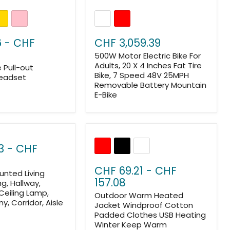
6
-
CHF
CHF 3,059.39
500W Motor Electric Bike For
Adults, 20 X 4 Inches Fat Tire
e Pull-out
Bike, 7 Speed 48V 25MPH
Headset
Removable Battery Mountain
E-Bike
3
-
CHF
CHF 69.21
-
CHF
nted Living
157.08
g, Hallway,
Ceiling Lamp,
Outdoor Warm Heated
y, Corridor, Aisle
Jacket Windproof Cotton
Padded Clothes USB Heating
Winter Keep Warm