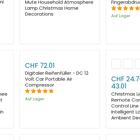
ni
Mute Household Atmosphere
Fingerabdru
Lamp Christmas Home
Decorations
Auf Lager
CHF 72.01
Digitaler Reifenfüller - DC 12
CHF 24.7
Volt Car Portable Air
43.01
Compressor
Knee
Christmas Li
Auf Lager
nt
Remote Cont
y
Control Line 
in
Intelligent 
Ambient Dec