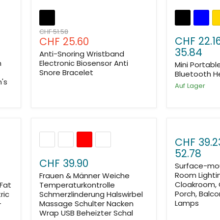
Ursprünglicher
CHF 51.58
Aktueller
CHF 22.1
CHF 25.60
Preis
Preis
35.84
Anti-Snoring Wristband
n
Electronic Biosensor Anti
Mini Portabl
Snore Bracelet
Bluetooth 
's
Auf Lager
CHF 39.2
52.78
CHF 39.90
Surface-mou
Room Lightin
Frauen & Männer Weiche
Cloakroom, 
Fat
Temperaturkontrolle
Porch, Balcon
ric
Schmerzlinderung Halswirbel
Lamps
-
Massage Schulter Nacken
Wrap USB Beheizter Schal