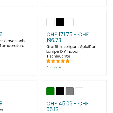
6
CHF 171.75
-
CHF
196.73
r Gloves Usb
 Temperature
Graffiti Intelligent Spleißen
Lampe DIY Indoor
Tischleuchte
Auf Lager
9
CHF 45.06
-
CHF
65.13
es