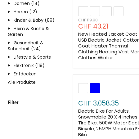
Damen (14)
Herren (12)
Ursprünglicher
Kinder & Baby (89)
CHF 119.90
Aktueller
CHF 43.21
Preis
Heim & Küche &
Preis
New Heated Jacket Coat
Garten
USB Electric Jacket Cotto
Gesundheit &
Coat Heater Thermal
Schönheit (24)
Clothing Heating Vest Men
Lifestyle & Sports
Clothes Winter
Elektronik (119)
Entdecken
Alle Produkte
CHF 3,058.35
Filter
Electric Bike For Adults,
Snowmobile 20 X 4 Inches 
Tire Bike, 500W Motor Elect
Bicycle, 25MPH Mountain E
Bike