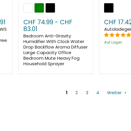
91
CHF 74.99
-
CHF
CHF 17.4
83.01
TWS
Autoladeger
Bedroom Anti-Gravity
ree
Humidifier With Clock Water
Auf Lager
Drop Backflow Aroma Diffuser
Large Capacity Office
Bedroom Mute Heavy Fog
Household Sprayer
1
2
3
4
Weiter