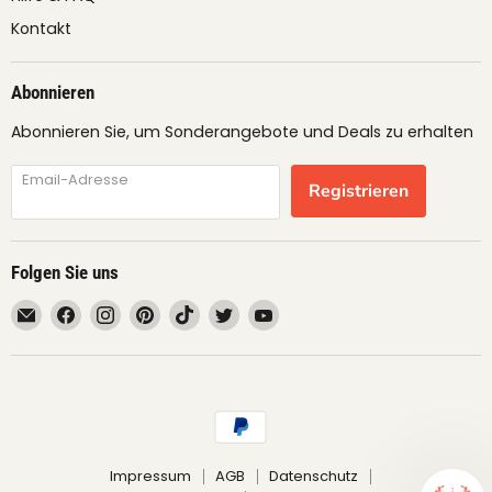
Kontakt
Abonnieren
Abonnieren Sie, um Sonderangebote und Deals zu erhalten
Email-Adresse
Registrieren
Folgen Sie uns
Email
Finden
Finden
Finden
Finden
Finden
Finden
fruimundo
Sie
Sie
Sie
Sie
Sie
Sie
uns
uns
uns
uns
uns
uns
auf
auf
auf
auf
auf
auf
Facebook
Instagram
Pinterest
TikTok
Twitter
YouTube
Impressum
AGB
Datenschutz